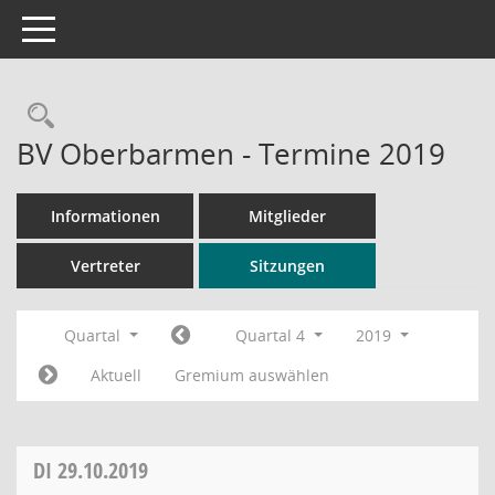
Toggle navigation
Rechercheauswahl
BV Oberbarmen - Termine 2019
Informationen
Mitglieder
Vertreter
Sitzungen
Quartal
Quartal 4
2019
Aktuell
Gremium auswählen
DI
29.10.2019