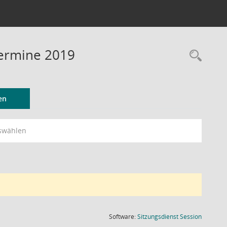
Termine 2019
Rec
en
swählen
(Wird in
Software:
Sitzungsdienst
Session