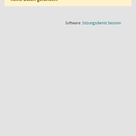
(Wird in
Software:
Sitzungsdienst
Session