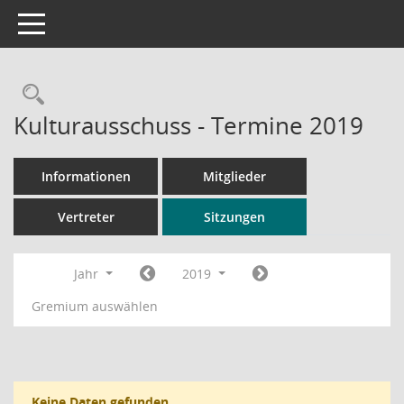
Toggle navigation
Rechercheauswahl
Kulturausschuss - Termine 2019
Informationen
Mitglieder
Vertreter
Sitzungen
Jahr
2019
Gremium auswählen
Keine Daten gefunden.