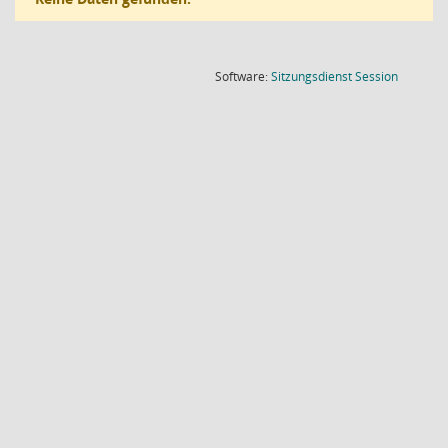
(Wird in
Software:
Sitzungsdienst
Session