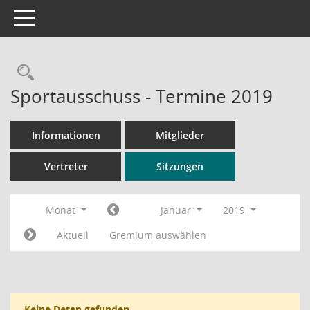
Toggle navigation
Rechercheauswahl
Sportausschuss - Termine 2019
Informationen
Mitglieder
Vertreter
Sitzungen
Monat
Januar
2019
Aktuell
Gremium auswählen
Keine Daten gefunden.