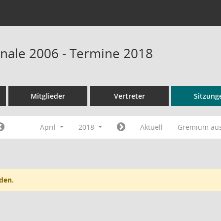
onale 2006 - Termine 2018
Mitglieder
Vertreter
Sitzung
April
2018
Aktuell
Gremium au
den.