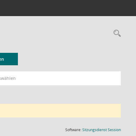
Rec
en
swählen
(Wird in
Software:
Sitzungsdienst
Session