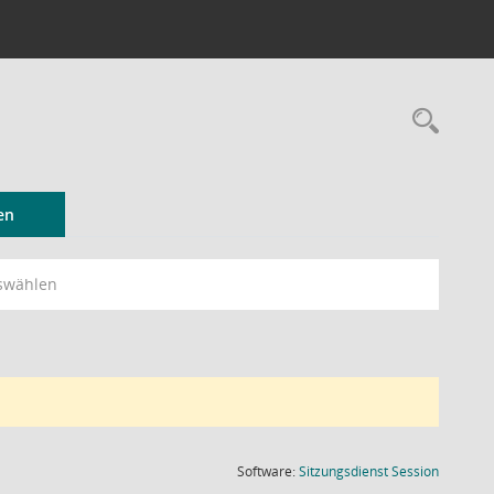
Rec
en
swählen
(Wird in
Software:
Sitzungsdienst
Session