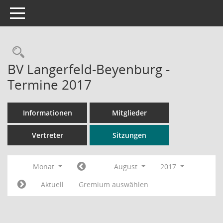
Toggle navigation
Rechercheauswahl
BV Langerfeld-Beyenburg -
Termine 2017
Informationen
Mitglieder
Vertreter
Sitzungen
Monat
August
2017
Aktuell
Gremium auswählen