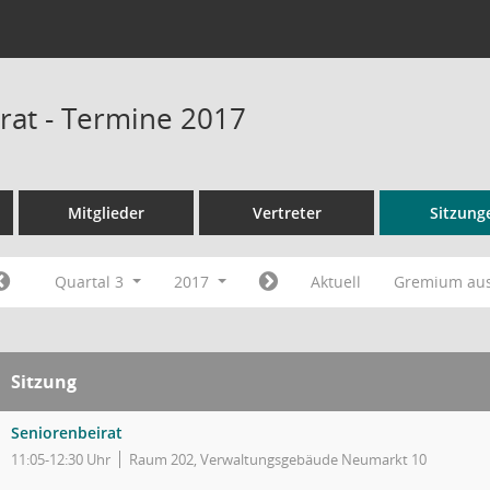
rat - Termine 2017
Mitglieder
Vertreter
Sitzung
Quartal 3
2017
Aktuell
Gremium au
Sitzung
Seniorenbeirat
11:05-12:30 Uhr
Raum 202, Verwaltungsgebäude Neumarkt 10