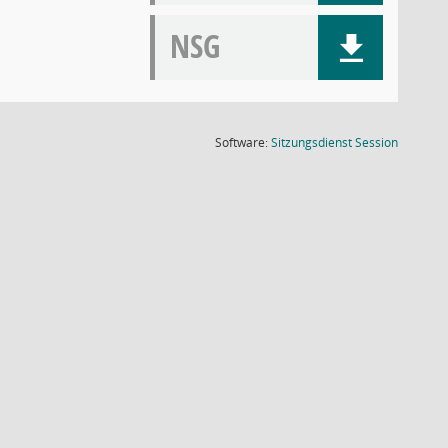
NSG
(Wird in
Software:
Sitzungsdienst
Session