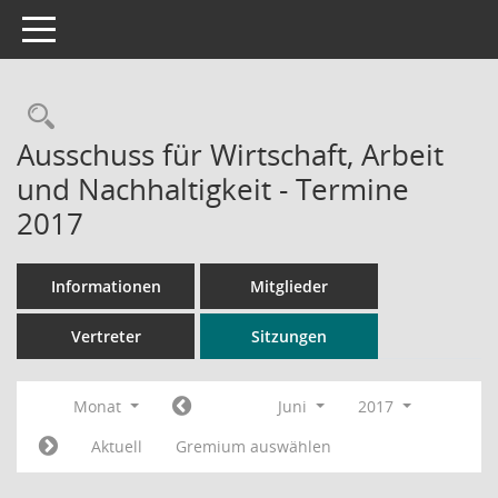
Toggle navigation
Rechercheauswahl
Ausschuss für Wirtschaft, Arbeit
und Nachhaltigkeit - Termine
2017
Informationen
Mitglieder
Vertreter
Sitzungen
Monat
Juni
2017
Aktuell
Gremium auswählen