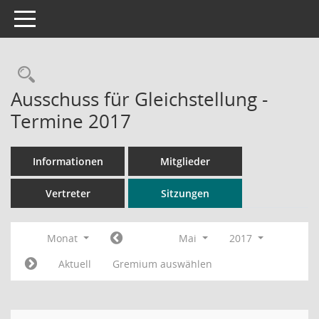
Toggle navigation
Rechercheauswahl
Ausschuss für Gleichstellung -
Termine 2017
Informationen
Mitglieder
Vertreter
Sitzungen
Monat
Mai
2017
Aktuell
Gremium auswählen