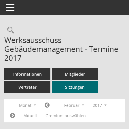
Toggle navigation
Rechercheauswahl
Werksausschuss
Gebäudemanagement - Termine
2017
Informationen
Mitglieder
Vertreter
Sitzungen
Monat
Februar
2017
Aktuell
Gremium auswählen