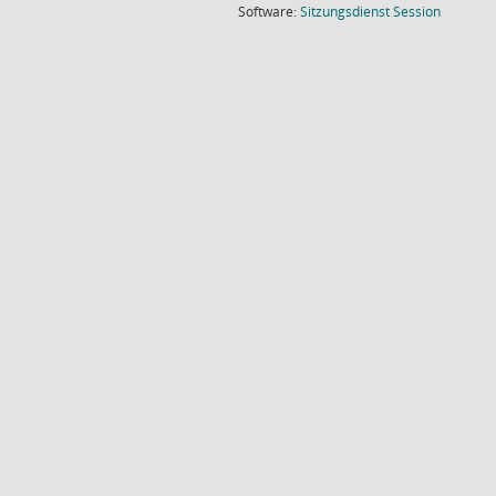
(Wird in
Software:
Sitzungsdienst
Session