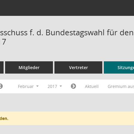
sschuss f. d. Bundestagswahl für den
17
Mitglieder
Vertreter
Sitzung
Februar
2017
Aktuell
Gremium au
den.