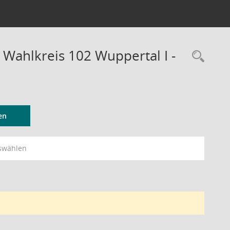
 Wahlkreis 102 Wuppertal I -
Rec
en
swählen