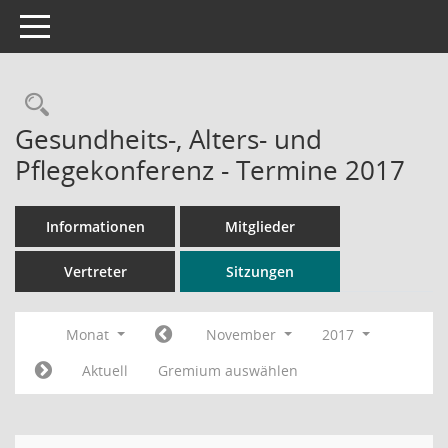
Toggle navigation
Rechercheauswahl
Gesundheits-, Alters- und
Pflegekonferenz - Termine 2017
Informationen
Mitglieder
Vertreter
Sitzungen
Monat
November
2017
Aktuell
Gremium auswählen