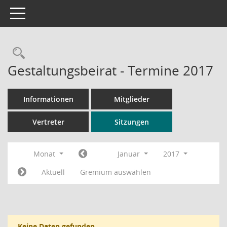
Toggle navigation
Rechercheauswahl
Gestaltungsbeirat - Termine 2017
Informationen
Mitglieder
Vertreter
Sitzungen
Monat
Januar
2017
Aktuell
Gremium auswählen
Keine Daten gefunden.