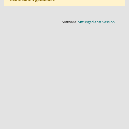
(Wird in
Software:
Sitzungsdienst
Session