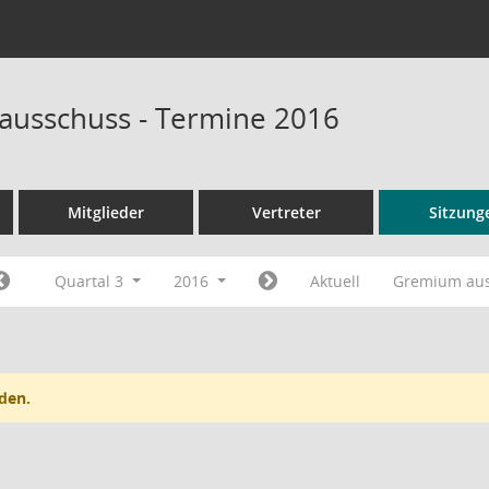
sausschuss - Termine 2016
Mitglieder
Vertreter
Sitzung
Quartal 3
2016
Aktuell
Gremium au
den.