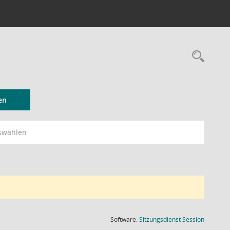
Rec
en
swählen
(Wird in
Software:
Sitzungsdienst
Session