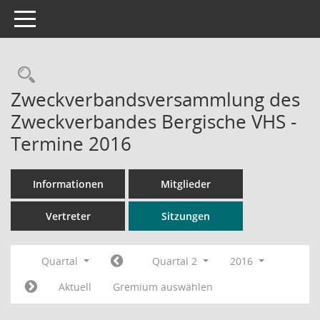
Toggle navigation
Rechercheauswahl
Zweckverbandsversammlung des
Zweckverbandes Bergische VHS -
Termine 2016
Informationen
Mitglieder
Vertreter
Sitzungen
Quartal
Quartal 2
2016
Aktuell
Gremium auswählen