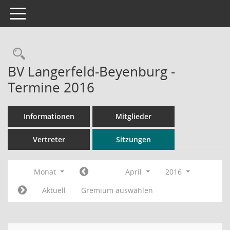
Toggle navigation
Rechercheauswahl
BV Langerfeld-Beyenburg -
Termine 2016
Informationen
Mitglieder
Vertreter
Sitzungen
Monat
April
2016
Aktuell
Gremium auswählen