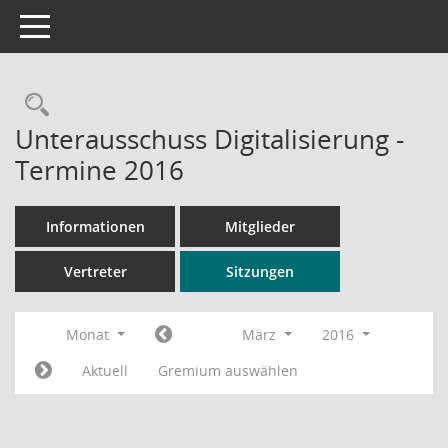
Toggle navigation
Rechercheauswahl
Unterausschuss Digitalisierung -
Termine 2016
Informationen
Mitglieder
Vertreter
Sitzungen
Monat
März
2016
Aktuell
Gremium auswählen