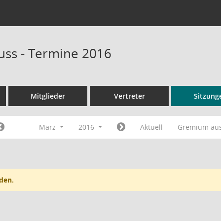
ss - Termine 2016
Mitglieder
Vertreter
Sitzung
März
2016
Aktuell
Gremium au
den.