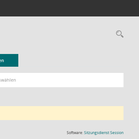
Rec
en
swählen
(Wird in
Software:
Sitzungsdienst
Session