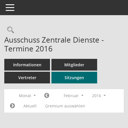
Toggle navigation
Rechercheauswahl
Ausschuss Zentrale Dienste -
Termine 2016
Informationen
Mitglieder
Vertreter
Sitzungen
Monat
Februar
2016
Aktuell
Gremium auswählen