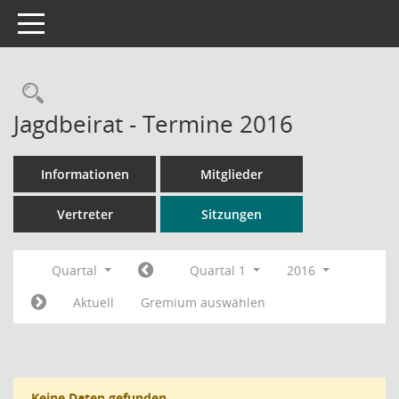
Toggle navigation
Rechercheauswahl
Jagdbeirat - Termine 2016
Informationen
Mitglieder
Vertreter
Sitzungen
Quartal
Quartal 1
2016
Aktuell
Gremium auswählen
Keine Daten gefunden.