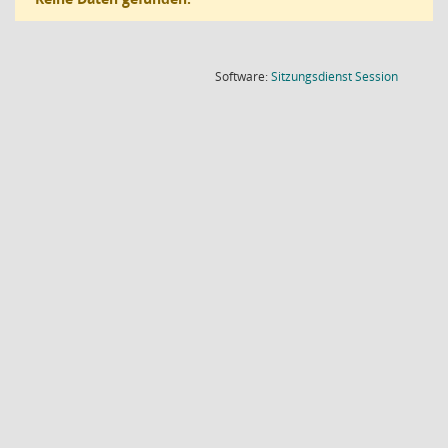
(Wird in
Software:
Sitzungsdienst
Session