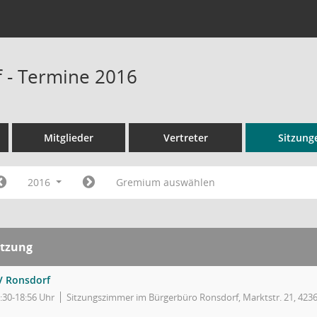
 - Termine 2016
Mitglieder
Vertreter
Sitzung
2016
Gremium auswählen
itzung
V Ronsdorf
:30-18:56 Uhr
Sitzungszimmer im Bürgerbüro Ronsdorf, Marktstr. 21, 423