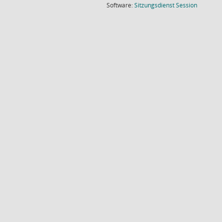
(Wird in
Software:
Sitzungsdienst
Session