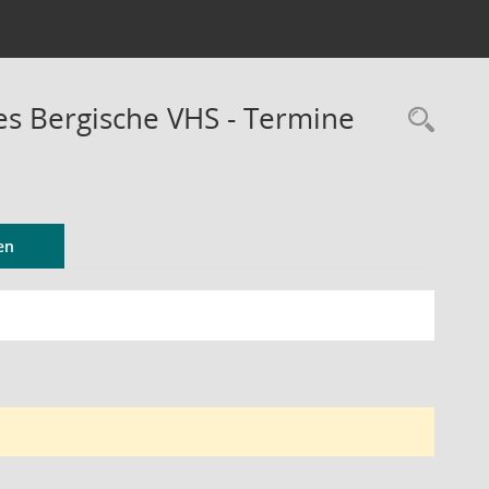
 Bergische VHS - Termine
Rec
en