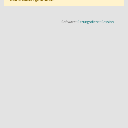
(Wird in
Software:
Sitzungsdienst
Session