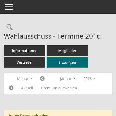
Toggle navigation
Rechercheauswahl
Wahlausschuss - Termine 2016
Informationen
Mitglieder
Vertreter
Sitzungen
Monat
Januar
2016
Aktuell
Gremium auswählen
Keine Daten gefunden.