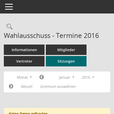
Toggle navigation
Rechercheauswahl
Wahlausschuss - Termine 2016
Informationen
Mitglieder
Vertreter
Sitzungen
Monat
Januar
2016
Aktuell
Gremium auswählen
Keine Daten gefunden.