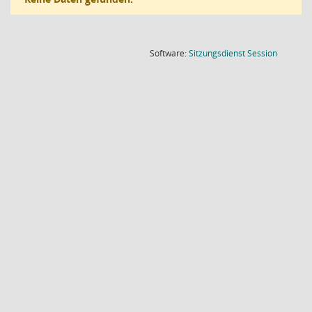
(Wird in
Software:
Sitzungsdienst
Session