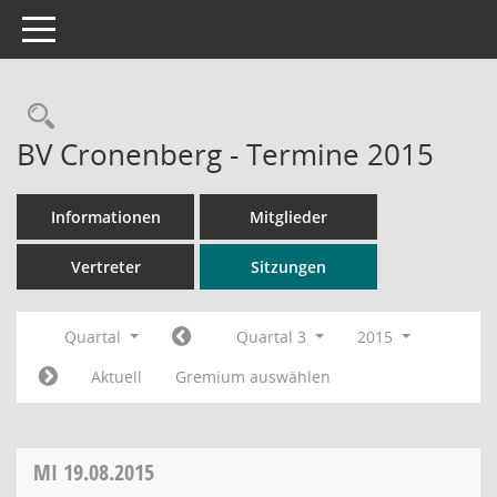
Toggle navigation
Rechercheauswahl
BV Cronenberg - Termine 2015
Informationen
Mitglieder
Vertreter
Sitzungen
Quartal
Quartal 3
2015
Aktuell
Gremium auswählen
MI
19.08.2015