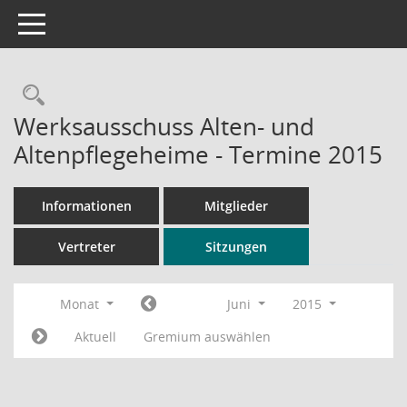
Toggle navigation
Rechercheauswahl
Werksausschuss Alten- und
Altenpflegeheime - Termine 2015
Informationen
Mitglieder
Vertreter
Sitzungen
Monat
Juni
2015
Aktuell
Gremium auswählen