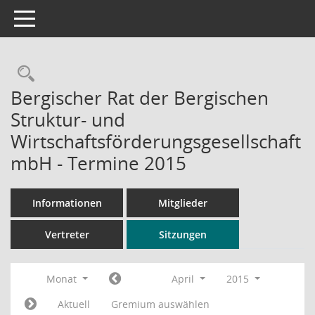
Toggle navigation
Rechercheauswahl
Bergischer Rat der Bergischen
Struktur- und
Wirtschaftsförderungsgesellschaft
mbH - Termine 2015
Informationen
Mitglieder
Vertreter
Sitzungen
Monat
April
2015
Aktuell
Gremium auswählen