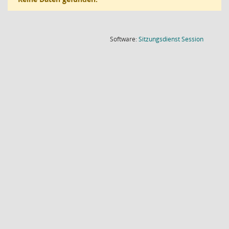
(Wird in
Software:
Sitzungsdienst
Session