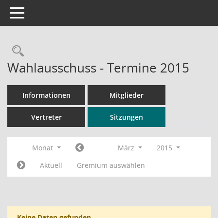
Toggle navigation
Rechercheauswahl
Wahlausschuss - Termine 2015
Informationen
Mitglieder
Vertreter
Sitzungen
Monat
März
2015
Aktuell
Gremium auswählen
Keine Daten gefunden.