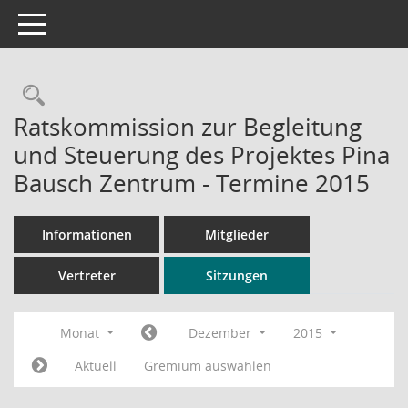
Toggle navigation
Rechercheauswahl
Ratskommission zur Begleitung
und Steuerung des Projektes Pina
Bausch Zentrum - Termine 2015
Informationen
Mitglieder
Vertreter
Sitzungen
Monat
Dezember
2015
Aktuell
Gremium auswählen