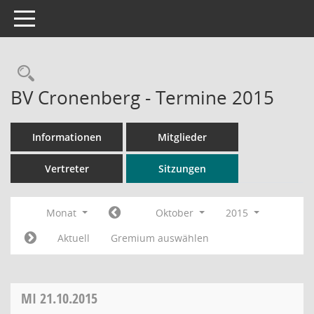
Toggle navigation
Rechercheauswahl
BV Cronenberg - Termine 2015
Informationen
Mitglieder
Vertreter
Sitzungen
Monat
Oktober
2015
Aktuell
Gremium auswählen
MI
21.10.2015