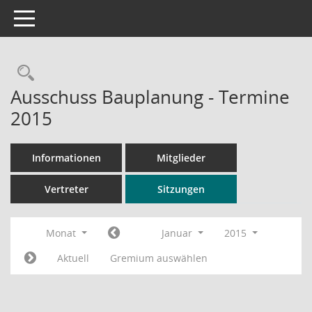
Toggle navigation
Rechercheauswahl
Ausschuss Bauplanung - Termine
2015
Informationen
Mitglieder
Vertreter
Sitzungen
Monat
Januar
2015
Aktuell
Gremium auswählen