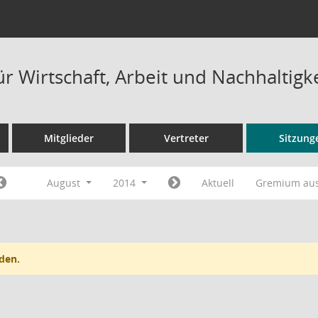
r Wirtschaft, Arbeit und Nachhaltigk
Mitglieder
Vertreter
Sitzung
August
2014
Aktuell
Gremium au
den.