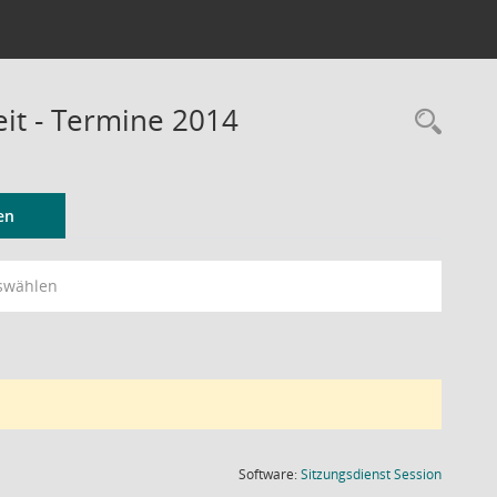
eit - Termine 2014
Rec
en
swählen
(Wird in
Software:
Sitzungsdienst
Session