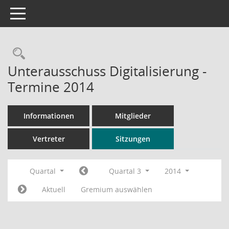
Toggle navigation
Rechercheauswahl
Unterausschuss Digitalisierung -
Termine 2014
Informationen
Mitglieder
Vertreter
Sitzungen
Quartal
Quartal 3
2014
Aktuell
Gremium auswählen