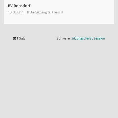
BV Ronsdorf
18:30 Uhr
!! Die Sitzung fällt aus !!!
(Wird in
1 Satz
Software:
Sitzungsdienst
Session