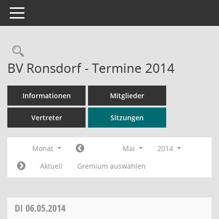
Toggle navigation
Rechercheauswahl
BV Ronsdorf - Termine 2014
Informationen
Mitglieder
Vertreter
Sitzungen
Monat
Mai
2014
Aktuell
Gremium auswählen
DI
06.05.2014