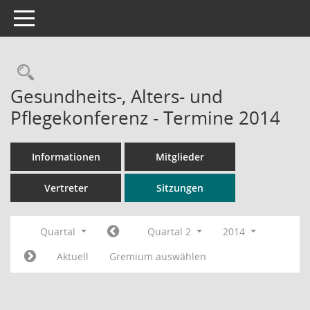
Toggle navigation
Rechercheauswahl
Gesundheits-, Alters- und
Pflegekonferenz - Termine 2014
Informationen
Mitglieder
Vertreter
Sitzungen
Quartal
Quartal 2
2014
Aktuell
Gremium auswählen