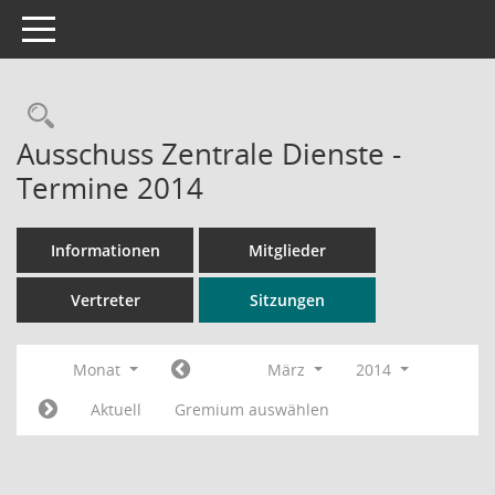
Toggle navigation
Rechercheauswahl
Ausschuss Zentrale Dienste -
Termine 2014
Informationen
Mitglieder
Vertreter
Sitzungen
Monat
März
2014
Aktuell
Gremium auswählen