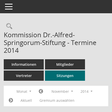
Toggle navigation
Rechercheauswahl
Kommission Dr.-Alfred-
Springorum-Stiftung - Termine
2014
Informationen
Mitglieder
Vertreter
Sitzungen
Monat
November
2014
Aktuell
Gremium auswählen