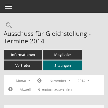
Toggle navigation
Rechercheauswahl
Ausschuss für Gleichstellung -
Termine 2014
Informationen
Mitglieder
Vertreter
Sitzungen
Monat
November
2014
Aktuell
Gremium auswählen