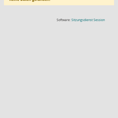
(Wird in
Software:
Sitzungsdienst
Session