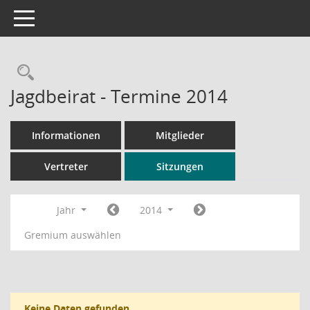
Toggle navigation
Rechercheauswahl
Jagdbeirat - Termine 2014
Informationen
Mitglieder
Vertreter
Sitzungen
Jahr
2014
Gremium auswählen
Keine Daten gefunden.