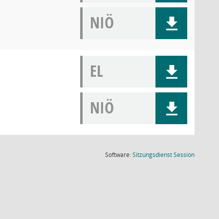
NIÖ
EL
NIÖ
(Wird in
Software:
Sitzungsdienst
Session