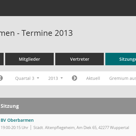
men - Termine 2013
Mitglieder
Vertreter
Sitzung
Quartal 3
2013
Aktuell
Gremium au
Sitzung
BV Oberbarmen
19:00-20:15 Uhr
Städt. Altenpflegeheim, Am Diek 65, 42277 Wuppertal