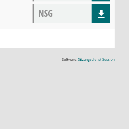
NSG
(Wird in
Software:
Sitzungsdienst
Session