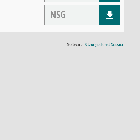
NSG
(Wird in
Software:
Sitzungsdienst
Session