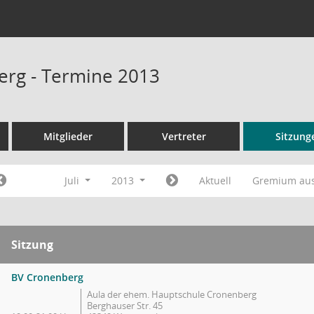
rg - Termine 2013
Mitglieder
Vertreter
Sitzung
Juli
2013
Aktuell
Gremium au
Sitzung
BV Cronenberg
Aula der ehem. Hauptschule Cronenberg
Berghauser Str. 45