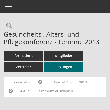
Toggle navigation
Rechercheauswahl
Gesundheits-, Alters- und
Pflegekonferenz - Termine 2013
Informationen
Mitglieder
Vertreter
Sitzungen
Quartal
Quartal 2
2013
Aktuell
Gremium auswählen