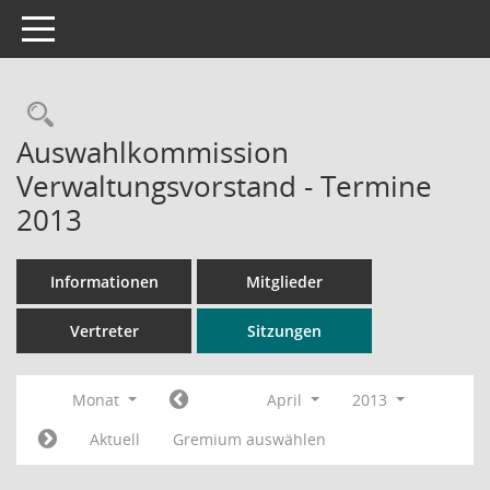
Toggle navigation
Rechercheauswahl
Auswahlkommission
Verwaltungsvorstand - Termine
2013
Informationen
Mitglieder
Vertreter
Sitzungen
Monat
April
2013
Aktuell
Gremium auswählen