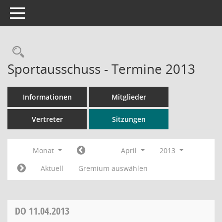
Toggle navigation
Rechercheauswahl
Sportausschuss - Termine 2013
Informationen
Mitglieder
Vertreter
Sitzungen
Monat
April
2013
Aktuell
Gremium auswählen
DO
11.04.2013