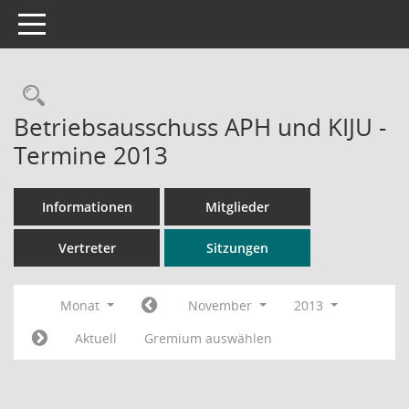
Toggle navigation
Rechercheauswahl
Betriebsausschuss APH und KIJU -
Termine 2013
Informationen
Mitglieder
Vertreter
Sitzungen
Monat
November
2013
Aktuell
Gremium auswählen