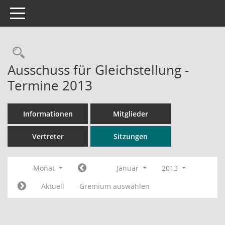
Toggle navigation
Rechercheauswahl
Ausschuss für Gleichstellung -
Termine 2013
Informationen
Mitglieder
Vertreter
Sitzungen
Monat
Januar
2013
Aktuell
Gremium auswählen