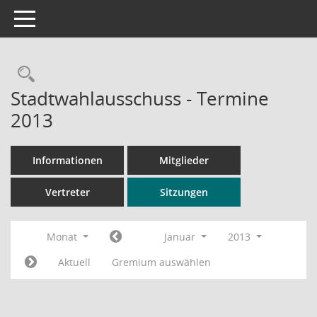
Toggle navigation
Rechercheauswahl
Stadtwahlausschuss - Termine
2013
Informationen
Mitglieder
Vertreter
Sitzungen
Monat
Januar
2013
Aktuell
Gremium auswählen