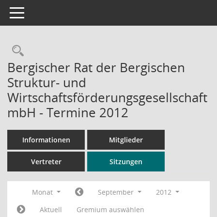
Toggle navigation
Rechercheauswahl
Bergischer Rat der Bergischen
Struktur- und
Wirtschaftsförderungsgesellschaft
mbH - Termine 2012
Informationen
Mitglieder
Vertreter
Sitzungen
Monat
September
2012
Aktuell
Gremium auswählen